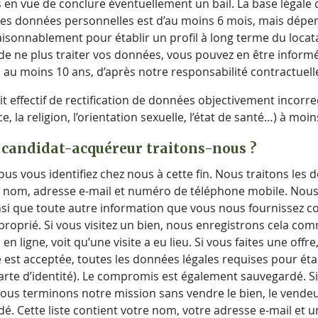
n vue de conclure éventuellement un bail. La base légale 
des données personnelles est d’au moins 6 mois, mais dépend
aisonnablement pour établir un profil à long terme du locatai
e ne plus traiter vos données, vous pouvez en être informé à
au moins 10 ans, d’après notre responsabilité contractuell
oit effectif de rectification de données objectivement inco
ace, la religion, l’orientation sexuelle, l’état de santé…) à m
 candidat-acquéreur traitons-nous ?
s vous identifiez chez nous à cette fin. Nous traitons les
 nom, adresse e-mail et numéro de téléphone mobile. Nous 
nsi que toute autre information que vous nous fournissez c
roprié. Si vous visitez un bien, nous enregistrons cela comm
l en ligne, voit qu’une visite a eu lieu. Si vous faites une of
e est acceptée, toutes les données légales requises pour ét
rte d’identité). Le compromis est également sauvegardé. Si
i nous terminons notre mission sans vendre le bien, le vende
é. Cette liste contient votre nom, votre adresse e-mail et