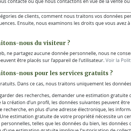
s contacte ou que nous contactons en vue de la vente ou de 
atégories de clients, comment nous traitons vos données pe
quences. Ensuite, nous examinons les droits que vous avez 
itons-nous du visiteur ?
e Web, ne partagez aucune donnée personnelle, nous ne con
uvent être placés sur l’appareil de l’utilisateur.
Voir la Poli
itons-nous pour les services gratuits ?
ratuits. Dans ce cas, nous traitons uniquement les données
uvegarder des recherches, demander une estimation gratuite 
 la création d’un profil, les données suivantes peuvent êtr
 recherche, en plus d’une adresse électronique, les informa
ne estimation gratuite de votre propriété nécessite un cer
ersonnelles, telles que les données du bien, les données d’
n d’une estimation gratuite implique l’autorisation de colle