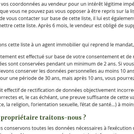
vos coordonnées au vendeur pour un intérêt légitime impé
 que vous ne pouvez pas vous opposer à être repris sur la li
 de vous contacter sur base de cette liste, il lui est égalemen
mettre cette liste. Après 6 mois, le vendeur est obligé de sup
ons cette liste à un agent immobilier qui reprend le mandat,
aitement est effectué sur base de votre consentement et de n
nées sont conservées pendant un minimum de 2 ans. Si vous 
vons conserver les données personnelles au moins 10 ans p
our une période de 30 ans, mais après 10 ans, vous pourre
t effectif de rectification de données objectivement incorrec
correctes et, le cas échéant, une preuve suffisante de cette
ace, la religion, l’orientation sexuelle, l’état de santé…) à m
propriétaire traitons-nous ?
s conservons toutes les données nécessaires à l’exécution d