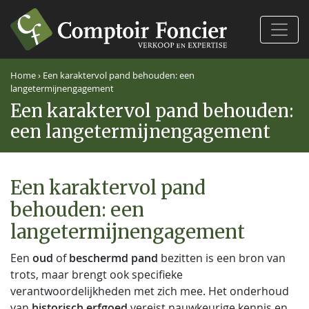
Ferm
Home
›
Een karaktervol pand behouden: een
langetermijnengagement
Een karaktervol pand behouden:
een langetermijnengagement
Een karaktervol pand
behouden: een
langetermijnengagement
Een
oud
of
beschermd pand
bezitten is een bron van
trots, maar brengt ook specifieke
verantwoordelijkheden met zich mee. Het onderhoud
van
historisch erfgoed
vereist nauwkeurige kennis en