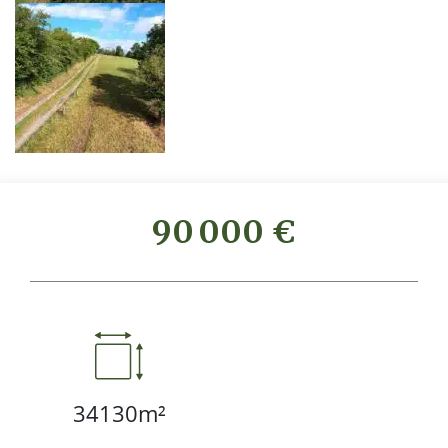
90 000 €
34130m²