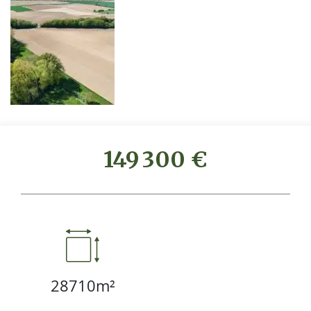
149 300 €
28710m²