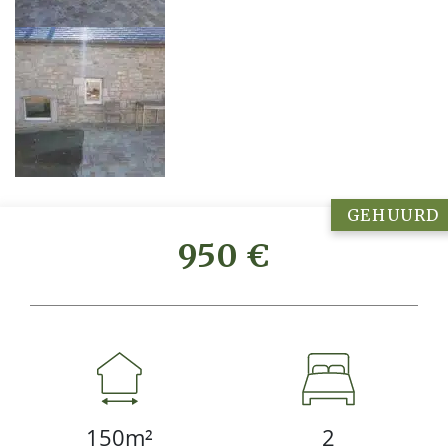
GEHUURD
950 €
150m²
2