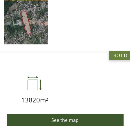
SOLD
13820m²
See the map