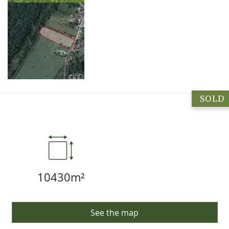
SOLD
10430m²
See the map