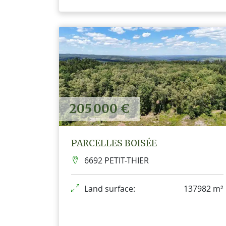
205 000 €
PARCELLES BOISÉE
6692 PETIT-THIER
Land surface:
137982 m²