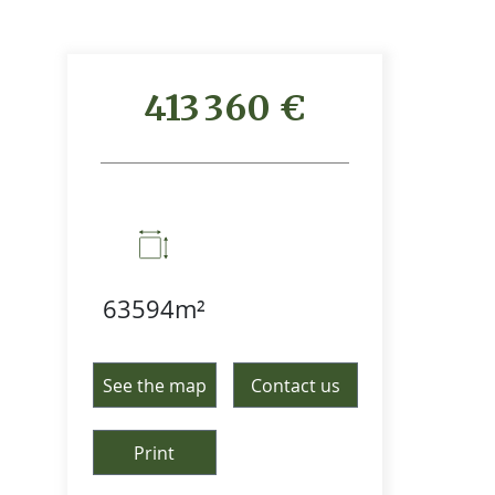
413 360 €
63594m²
See the map
Contact us
Print