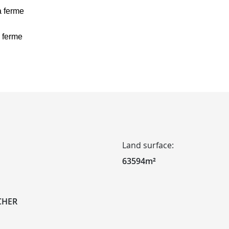
à ferme
à ferme
Land surface:
63594m²
OCHER