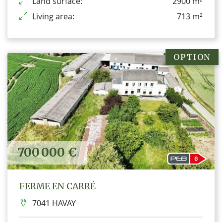
Land surface:
2900 m²
Living area:
713 m²
OPTION
700 000 €
FERME EN CARRÉ
7041 HAVAY