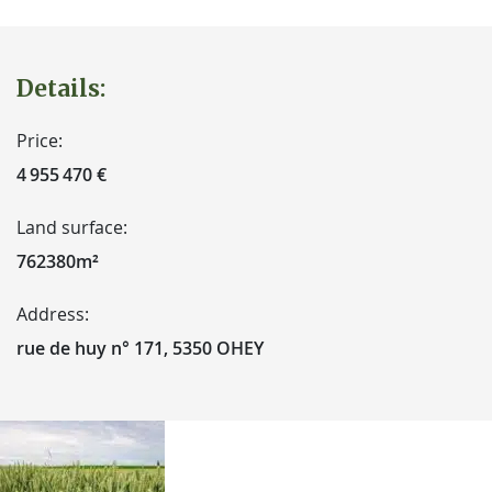
Details:
Price:
4 955 470 €
Land surface:
762380m²
Address:
rue de huy n° 171, 5350 OHEY