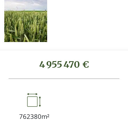
4 955 470 €
762380m²